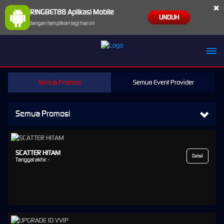
×
RINGBET88 Aplikasi Mobile
UNDUH
Jangan tampilkan lagi hari ini
fd**kb Berhasil Withdraw Rp 7.679.000,00
Semua Promosi
Semua Event Provider
Semua Promosi
SCATTER HITAM
Detail
Tanggal akhir:
-