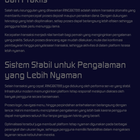
Salah satu keunggulan yang ditawarkan RINGBET88 adalah sistem transaksi otomatis yang
membantu mempercepat proses deposit maupun penarikan dana. Dengan dukungan
teknologi yang telah dioptimalkan, setiap proses dapat berlangsung lebih efisien sehingga
pengguna tidak perlu menunggu lama.
Kecepatan transaksi menjadi nilai tambah bagi pemain yang menginginkan pengalaman
yang praktis. Seluruh proses dirancang agar mudah dilakukan, mulai dari konfirmasi
pembayaran hingga penyelesaian transaksi, sehingga aktivitas di dalam platform terasa
lebih nyaman.
Sistem Stabil untuk Pengalaman
yang Lebih Nyaman
Selain transaksi yang cepat, RINGBET88 juga didukung oleh performa server yang stabil.
Infrastruktur modern memungkinkan platform tetap responsif meskipun diakses oleh
banyak pengguna secara bersamaan.
Proses login, navigasi menu, hingga perpindahan antarhalaman berlangsung dengan
lancar. Hal ini membantu menciptakan pengalaman yang lebih baik karena pengguna
dapat mengakses seluruh fitur tanpa gangguan teknis yang berarti.
Optimalisasi tersebut juga membuat platform tetap nyaman digunakan pada berbagai
perangkat dan ukuran layar, sehingga pengguna memiliki fleksibilitas dalam mengakses
layanan sesuai kebutuhan mereka.