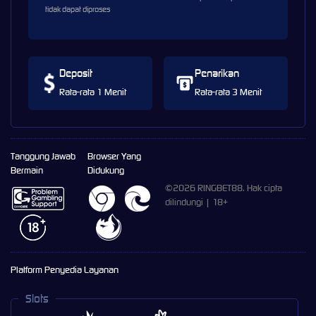
tidak dapat diproses
Deposit
Penarikan
Rata-rata 1 Menit
Rata-rata 3 Menit
Tanggung Jawab
Browser Yang
Bermain
Didukung
©2026 RINGBET88. Hak cipta
dilindungi | 18+
Platform Penyedia Layanan
Slots