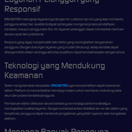
Responsif
RINGBET88 melengkapi layanannya dengan tim customer service yang siap membantu
pengguna setiap hari. Apabila terdapat pertanyaan mengenai proses pendaftaran,
transaksi, maupun penggunaan fitur, tim layanan pelanggan dapat memberikan bantuan
secara cepat dan profesional.
Respons yang sigap menjadi salah satu faktor yang meningkatkan kenyamanan
pengguna. Dengan dukungan layanan yang mudah dihubungi, setiap kendala dapat
ditangani lebih efisien sehingga aktivitas di platform dapat kembali berjalan dengan lancar.
Teknologi yang Mendukung
Keamanan
Selain mengutamakan kecepatan,
RINGBET88
juga memperhatikan aspek keamanan
sistem. Platform ini memanfaatkan teknologi modern untuk membantu melindungi data
akun dan proses transaksi pengguna.
Pembaruan sistem dilakukan secara berkala guna menjaga performa sekaligus
meningkatkan kualitas layanan. Dengan kombinasi antara stabilitas server dan sistem yang
teroptimasi, pengguna dapat menikmati pengalaman yang lebih nyaman saat mengakses
platform.
Mengapa Banyak Pengguna