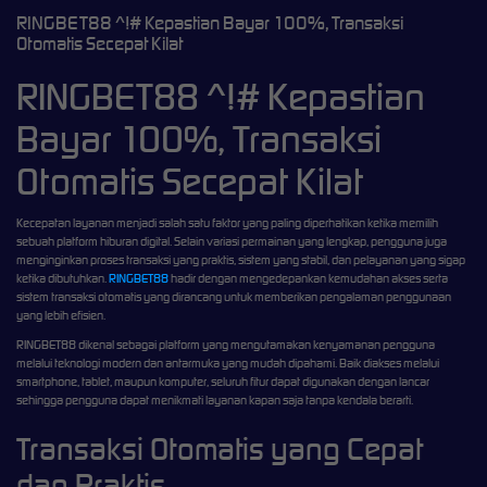
RINGBET88 ^!# Kepastian Bayar 100%, Transaksi
Otomatis Secepat Kilat
RINGBET88 ^!# Kepastian
Bayar 100%, Transaksi
Otomatis Secepat Kilat
Kecepatan layanan menjadi salah satu faktor yang paling diperhatikan ketika memilih
sebuah platform hiburan digital. Selain variasi permainan yang lengkap, pengguna juga
menginginkan proses transaksi yang praktis, sistem yang stabil, dan pelayanan yang sigap
ketika dibutuhkan.
RINGBET88
hadir dengan mengedepankan kemudahan akses serta
sistem transaksi otomatis yang dirancang untuk memberikan pengalaman penggunaan
yang lebih efisien.
RINGBET88 dikenal sebagai platform yang mengutamakan kenyamanan pengguna
melalui teknologi modern dan antarmuka yang mudah dipahami. Baik diakses melalui
smartphone, tablet, maupun komputer, seluruh fitur dapat digunakan dengan lancar
sehingga pengguna dapat menikmati layanan kapan saja tanpa kendala berarti.
Transaksi Otomatis yang Cepat
dan Praktis