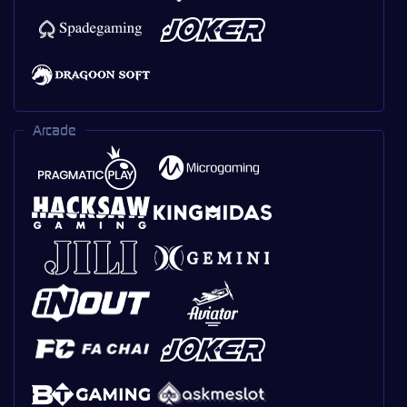
Arcade